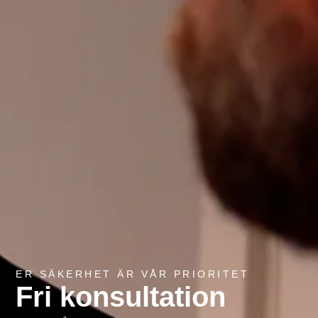
ER SÄKERHET ÄR VÅR PRIORITET
Fri konsultation