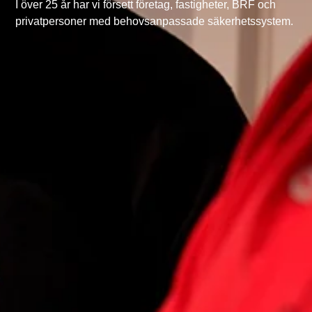
I över 25 år har vi försett företag, fastigheter, BRF och
privatpersoner med behovsanpassade säkerhetssystem.